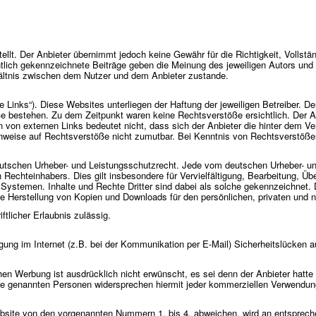
ellt. Der Anbieter übernimmt jedoch keine Gewähr für die Richtigkeit, Vollständ
tlich gekennzeichnete Beiträge geben die Meinung des jeweiligen Autors und 
ältnis zwischen dem Nutzer und dem Anbieter zustande.
 Links“). Diese Websites unterliegen der Haftung der jeweiligen Betreiber. De
e bestehen. Zu dem Zeitpunkt waren keine Rechtsverstöße ersichtlich. Der Anb
n von externen Links bedeutet nicht, dass sich der Anbieter die hinter dem Ve
Hinweise auf Rechtsverstöße nicht zumutbar. Bei Kenntnis von Rechtsverstöße
 deutschen Urheber- und Leistungsschutzrecht. Jede vom deutschen Urheber- u
n Rechteinhabers. Dies gilt insbesondere für Vervielfältigung, Bearbeitung, 
ystemen. Inhalte und Rechte Dritter sind dabei als solche gekennzeichnet. Di
h die Herstellung von Kopien und Downloads für den persönlichen, privaten und 
ftlicher Erlaubnis zulässig.
gung im Internet (z.B. bei der Kommunikation per E-Mail) Sicherheitslücken a
Werbung ist ausdrücklich nicht erwünscht, es sei denn der Anbieter hatte zuvo
ite genannten Personen widersprechen hiermit jeder kommerziellen Verwendun
site von den vorgenannten Nummern 1. bis 4. abweichen, wird an entsprechen