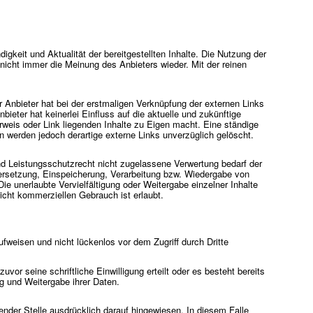
igkeit und Aktualität der bereitgestellten Inhalte. Die Nutzung der
nicht immer die Meinung des Anbieters wieder. Mit der reinen
r Anbieter hat bei der erstmaligen Verknüpfung der externen Links
ieter hat keinerlei Einfluss auf die aktuelle und zukünftige
rweis oder Link liegenden Inhalte zu Eigen macht. Eine ständige
n werden jedoch derartige externe Links unverzüglich gelöscht.
nd Leistungsschutzrecht nicht zugelassene Verwertung bedarf der
Übersetzung, Einspeicherung, Verarbeitung bzw. Wiedergabe von
e unerlaubte Vervielfältigung oder Weitergabe einzelner Inhalte
nicht kommerziellen Gebrauch ist erlaubt.
ufweisen und nicht lückenlos vor dem Zugriff durch Dritte
r seine schriftliche Einwilligung erteilt oder es besteht bereits
g und Weitergabe ihrer Daten.
der Stelle ausdrücklich darauf hingewiesen. In diesem Falle