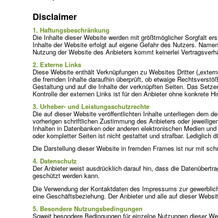
Disclaimer
1. Haftungsbeschränkung
Die Inhalte dieser Website werden mit größtmöglicher Sorgfalt erst
Inhalte der Website erfolgt auf eigene Gefahr des Nutzers. Namen
Nutzung der Website des Anbieters kommt keinerlei Vertragsverh
2. Externe Links
Diese Website enthält Verknüpfungen zu Websites Dritter („externe
die fremden Inhalte daraufhin überprüft, ob etwaige Rechtsverstöß
Gestaltung und auf die Inhalte der verknüpften Seiten. Das Setze
Kontrolle der externen Links ist für den Anbieter ohne konkrete 
3. Urheber- und Leistungsschutzrechte
Die auf dieser Website veröffentlichten Inhalte unterliegen dem
vorherigen schriftlichen Zustimmung des Anbieters oder jeweilige
Inhalten in Datenbanken oder anderen elektronischen Medien und S
oder kompletter Seiten ist nicht gestattet und strafbar. Lediglic
Die Darstellung dieser Website in fremden Frames ist nur mit schri
4. Datenschutz
Der Anbieter weist ausdrücklich darauf hin, dass die Datenübertra
geschützt werden kann.
Die Verwendung der Kontaktdaten des Impressums zur gewerblichen 
eine Geschäftsbeziehung. Der Anbieter und alle auf dieser Webs
5. Besondere Nutzungsbedingungen
Soweit besondere Bedingungen für einzelne Nutzungen dieser Web